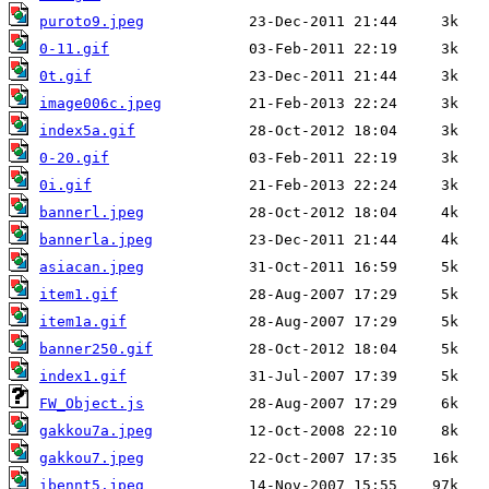
puroto9.jpeg
0-11.gif
0t.gif
image006c.jpeg
index5a.gif
0-20.gif
0i.gif
bannerl.jpeg
bannerla.jpeg
asiacan.jpeg
item1.gif
item1a.gif
banner250.gif
index1.gif
FW_Object.js
gakkou7a.jpeg
gakkou7.jpeg
ibennt5.jpeg