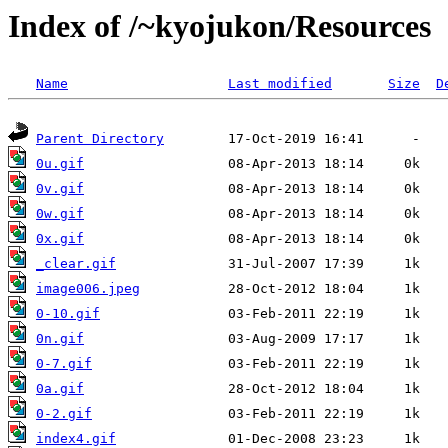
Index of /~kyojukon/Resources
Name
Last modified
Size
D
Parent Directory
0u.gif
0v.gif
0w.gif
0x.gif
_clear.gif
image006.jpeg
0-10.gif
0n.gif
0-7.gif
0a.gif
0-2.gif
index4.gif