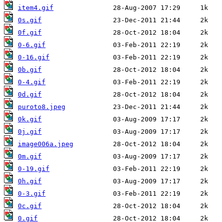
item4.gif
0s.gif
0f.gif
0-6.gif
0-16.gif
0b.gif
0-4.gif
0d.gif
puroto8.jpeg
0k.gif
0j.gif
image006a.jpeg
0m.gif
0-19.gif
0h.gif
0-3.gif
0c.gif
0.gif