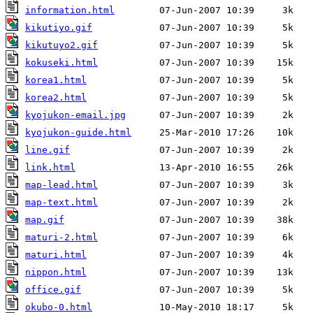
information.html
kikutiyo.gif
kikutuyo2.gif
kokuseki.html
korea1.html
korea2.html
kyojukon-email.jpg
kyojukon-guide.html
line.gif
link.html
map-lead.html
map-text.html
map.gif
maturi-2.html
maturi.html
nippon.html
office.gif
okubo-0.html