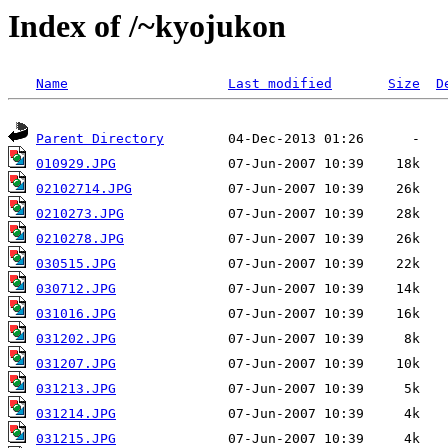
Index of /~kyojukon
Name
Last modified
Size
D
Parent Directory
010929.JPG
02102714.JPG
0210273.JPG
0210278.JPG
030515.JPG
030712.JPG
031016.JPG
031202.JPG
031207.JPG
031213.JPG
031214.JPG
031215.JPG