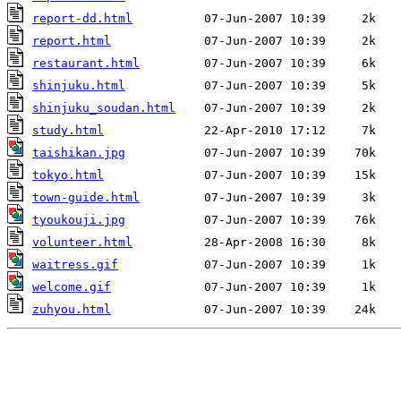
report-dd.html
report.html
restaurant.html
shinjuku.html
shinjuku_soudan.html
study.html
taishikan.jpg
tokyo.html
town-guide.html
tyoukouji.jpg
volunteer.html
waitress.gif
welcome.gif
zuhyou.html