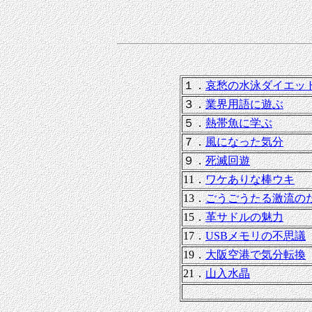
１．
哀愁の水泳ダイエッ
３．
業界用語に遊ぶ
５．
熱帯魚に学ぶ
７．
風になった気分
９．
死滅回遊
11．
ワケありな棒ウキ
13．
ごうごうたる激流の
15．
革サドルの魅力
17．
USBメモリの不思議
19．
大阪空港で気分転換
21．
山入水晶