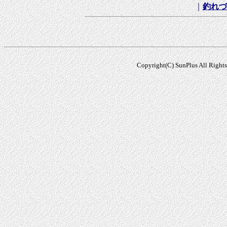
｜
釣れづ
Copyright(C) SunPlus All R