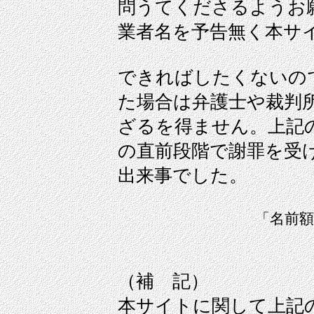
問うてくださるようお
業者名を予告無く本サ
できればしたくないの
た場合は弁護士や裁判
ざるを得ません。上記
の直前段階で謝罪を受
出来事でした。
「名前
（補 記）
本サイトに関して上記