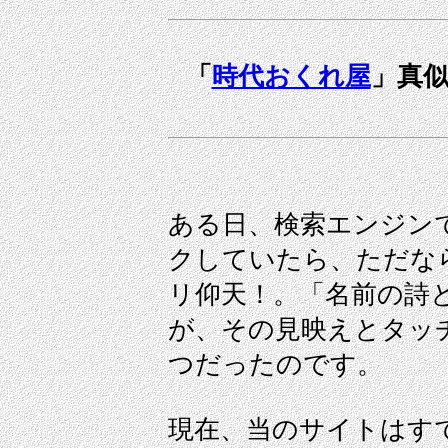
「
時代おくれ屋
」真
ある日、検索エンジン
クしていたら、ただな
リ仰天！。「名前の詩
が、その見映えとタッ
つだったのです。
現在、当のサイトはす